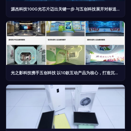
源杰科技100G光芯片迈出关键一步 与五创科技展开对标送样准备
光之影科技携手五创科技 以10款互动产品为核心，打造沉浸式法治教育展厅